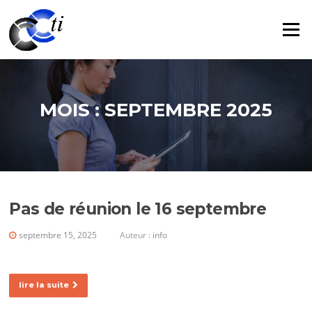
Aller
au
Menu
contenu
MOIS :
SEPTEMBRE 2025
Pas de réunion le 16 septembre
septembre 15, 2025
Auteur :
info
lire la suite