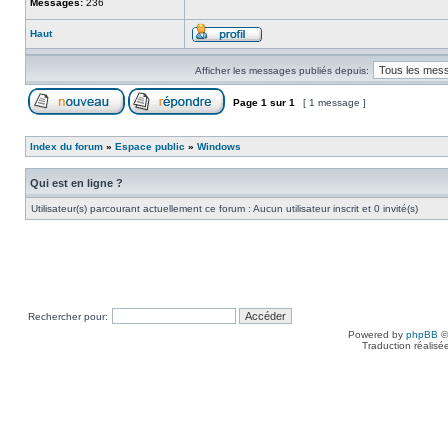
Messages:
236
Haut
Afficher les messages publiés depuis:
Page
1
sur
1
[ 1 message ]
Index du forum
»
Espace public
»
Windows
Qui est en ligne ?
Utilisateur(s) parcourant actuellement ce forum : Aucun utilisateur inscrit et 0 invité(s)
Rechercher pour:
Powered by
phpBB
©
Traduction réalisé