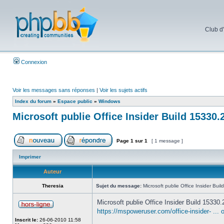
Club d
Connexion
Voir les messages sans réponses
|
Voir les sujets actifs
Index du forum
»
Espace public
»
Windows
Microsoft publie Office Insider Build 15330.
Page
1
sur
1
[ 1 message ]
Imprimer
Auteur
Theresia
Sujet du message:
Microsoft publie Office Insider Bui
Microsoft publie Office Insider Build 15330
https://mspoweruser.com/office-insider- ... 
Inscrit le:
26-06-2010 11:58