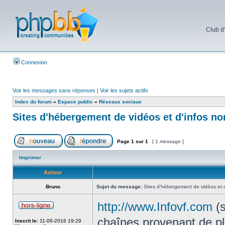
Club d
Connexion
Voir les messages sans réponses
|
Voir les sujets actifs
Index du forum
»
Espace public
»
Réseaux sociaux
Sites d'hébergement de vidéos et d'infos n
Page
1
sur
1
[ 1 message ]
Imprimer
Auteur
Bruno
Sujet du message:
Sites d'hébergement de vidéos et 
http://www.Infovf.com
(s
chaînes provenant de pl
Inscrit le:
11-06-2016 19:29