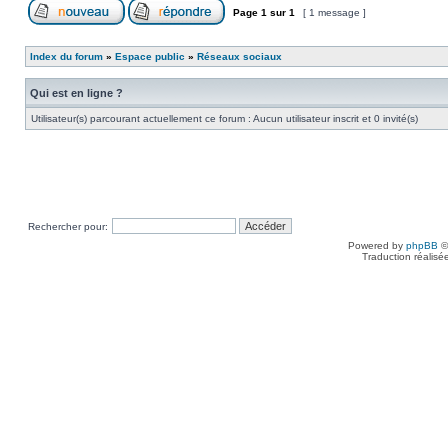
Page
1
sur
1
[ 1 message ]
Index du forum
»
Espace public
»
Réseaux sociaux
Qui est en ligne ?
Utilisateur(s) parcourant actuellement ce forum : Aucun utilisateur inscrit et 0 invité(s)
Rechercher pour:
Powered by
phpBB
©
Traduction réalisé