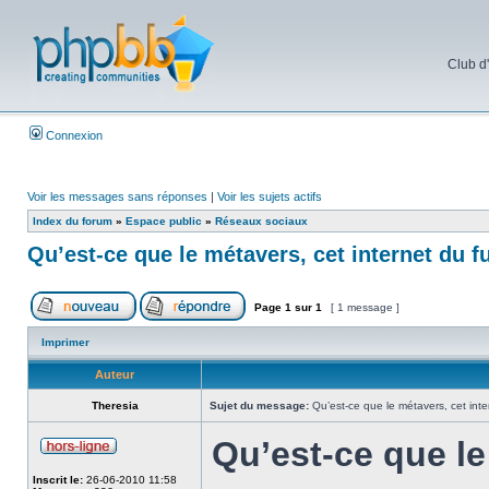
Club d
Connexion
Voir les messages sans réponses
|
Voir les sujets actifs
Index du forum
»
Espace public
»
Réseaux sociaux
Qu’est-ce que le métavers, cet internet du f
Page
1
sur
1
[ 1 message ]
Imprimer
Auteur
Theresia
Sujet du message:
Qu’est-ce que le métavers, cet inte
Qu’est-ce que le
Inscrit le:
26-06-2010 11:58