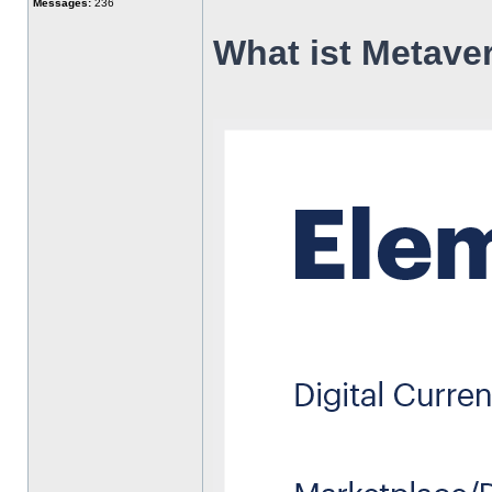
Messages:
236
What ist Metave