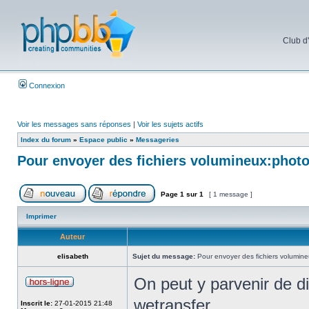
Club d
Connexion
Voir les messages sans réponses
|
Voir les sujets actifs
Index du forum
»
Espace public
»
Messageries
Pour envoyer des fichiers volumineux:phot
Page
1
sur
1
[ 1 message ]
Imprimer
Auteur
elisabeth
Sujet du message:
Pour envoyer des fichiers volumin
On peut y parvenir de d
wetransfer
Inscrit le:
27-01-2015 21:48