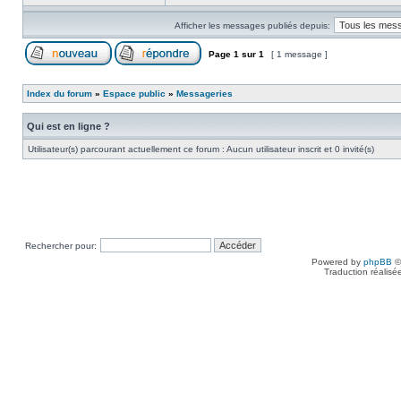
Afficher les messages publiés depuis:
Page
1
sur
1
[ 1 message ]
Index du forum
»
Espace public
»
Messageries
Qui est en ligne ?
Utilisateur(s) parcourant actuellement ce forum : Aucun utilisateur inscrit et 0 invité(s)
Rechercher pour:
Powered by
phpBB
©
Traduction réalisé