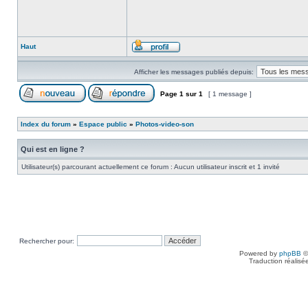
Haut
Afficher les messages publiés depuis:
Page
1
sur
1
[ 1 message ]
Index du forum
»
Espace public
»
Photos-video-son
Qui est en ligne ?
Utilisateur(s) parcourant actuellement ce forum : Aucun utilisateur inscrit et 1 invité
Rechercher pour:
Powered by
phpBB
©
Traduction réalisé