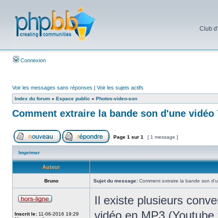
Club d
Connexion
Voir les messages sans réponses
|
Voir les sujets actifs
Index du forum
»
Espace public
»
Photos-video-son
Comment extraire la bande son d'une vidéo
Page
1
sur
1
[ 1 message ]
Imprimer
Auteur
Bruno
Sujet du message:
Comment extraire la bande son d'
Il existe plusieurs conve
vidéo en MP3 (Youtube
Inscrit le:
11-06-2016 19:29