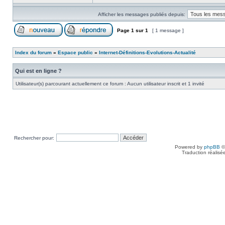
Afficher les messages publiés depuis:
Page
1
sur
1
[ 1 message ]
Index du forum
»
Espace public
»
Internet-Définitions-Evolutions-Actualité
Qui est en ligne ?
Utilisateur(s) parcourant actuellement ce forum : Aucun utilisateur inscrit et 1 invité
Rechercher pour:
Powered by
phpBB
©
Traduction réalisé