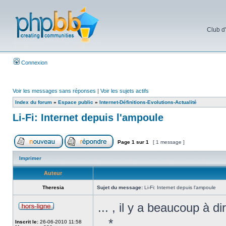
Club d
Connexion
Voir les messages sans réponses
|
Voir les sujets actifs
Index du forum
»
Espace public
»
Internet-Définitions-Evolutions-Actualité
Li-Fi: Internet depuis l'ampoule
Page
1
sur
1
[ 1 message ]
Imprimer
Auteur
Theresia
Sujet du message:
Li-Fi: Internet depuis l'ampoule
... , il y a beaucoup à di
...*
Inscrit le:
26-06-2010 11:58