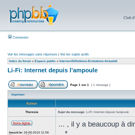
Club d
Connexion
Voir les messages sans réponses
|
Voir les sujets actifs
Index du forum
»
Espace public
»
Internet-Définitions-Evolutions-Actualité
Li-Fi: Internet depuis l'ampoule
Page
1
sur
1
[ 1 message ]
Imprimer
Auteur
Theresia
Sujet du message:
Li-Fi: Internet depuis l'ampoule
... , il y a beaucoup à di
...*
Inscrit le:
26-06-2010 11:58