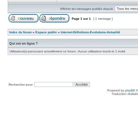
Afficher les messages publiés depuis:
Page
1
sur
1
[ 1 message ]
Index du forum
»
Espace public
»
Internet-Définitions-Evolutions-Actualité
Qui est en ligne ?
Utilisateur(s) parcourant actuellement ce forum : Aucun utilisateur inscrit et 1 invité
Rechercher pour:
Powered by
phpBB
©
Traduction réalisé