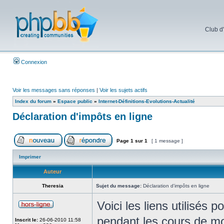
Club d
Connexion
Voir les messages sans réponses
|
Voir les sujets actifs
Index du forum
»
Espace public
»
Internet-Définitions-Evolutions-Actualité
Déclaration d'impôts en ligne
Page
1
sur
1
[ 1 message ]
Imprimer
Auteur
Theresia
Sujet du message:
Déclaration d'impôts en ligne
Voici les liens utilisés 
pendant les cours de m
Inscrit le:
26-06-2010 11:58