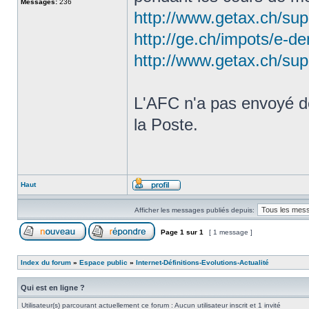
Messages:
236
http://www.getax.ch/sup
http://ge.ch/impots/e-d
http://www.getax.ch/sup
L'AFC n'a pas envoyé de 
la Poste.
Haut
Afficher les messages publiés depuis:
Page
1
sur
1
[ 1 message ]
Index du forum
»
Espace public
»
Internet-Définitions-Evolutions-Actualité
Qui est en ligne ?
Utilisateur(s) parcourant actuellement ce forum : Aucun utilisateur inscrit et 1 invité