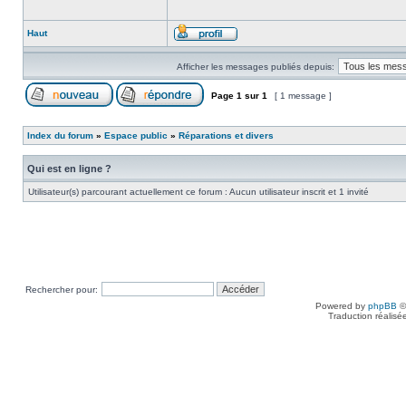
Haut
Afficher les messages publiés depuis:
Page
1
sur
1
[ 1 message ]
Index du forum
»
Espace public
»
Réparations et divers
Qui est en ligne ?
Utilisateur(s) parcourant actuellement ce forum : Aucun utilisateur inscrit et 1 invité
Rechercher pour:
Powered by
phpBB
©
Traduction réalisé