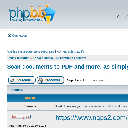
Club d
Connexion
Voir les messages sans réponses
|
Voir les sujets actifs
Index du forum
»
Espace public
»
Réparations et divers
Scan documents to PDF and more, as simply
Page
1
sur
1
[ 1 message ]
Imprimer
Auteur
Theresia
Sujet du message:
Scan documents to PDF and more, 
https://www.naps2.com/
Inscrit le:
26-06-2010 11:58