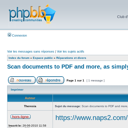
Club d
Connexion
Voir les messages sans réponses
|
Voir les sujets actifs
Index du forum
»
Espace public
»
Réparations et divers
Scan documents to PDF and more, as simply
Page
1
sur
1
[ 1 message ]
Imprimer
Auteur
Theresia
Sujet du message:
Scan documents to PDF and more, 
https://www.naps2.com/
Inscrit le:
26-06-2010 11:58