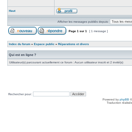
Haut
Afficher les messages publiés depuis:
Page
1
sur
1
[ 1 message ]
Index du forum
»
Espace public
»
Réparations et divers
Qui est en ligne ?
Utilisateur(s) parcourant actuellement ce forum : Aucun utilisateur inscrit et 2 invité(s)
Rechercher pour:
Powered by
phpBB
©
Traduction réalisé