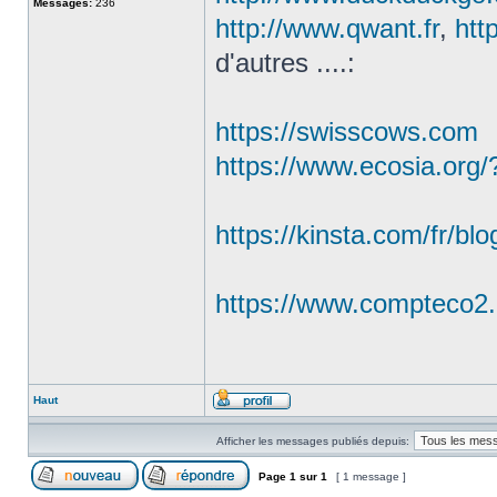
Messages:
236
http://www.qwant.fr
,
htt
d'autres ....:
https://swisscows.com
https://www.ecosia.org/
https://kinsta.com/fr/blo
https://www.compteco2.co
Haut
Afficher les messages publiés depuis:
Page
1
sur
1
[ 1 message ]