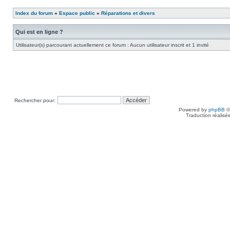
Index du forum
»
Espace public
»
Réparations et divers
Qui est en ligne ?
Utilisateur(s) parcourant actuellement ce forum : Aucun utilisateur inscrit et 1 invité
Rechercher pour:
Powered by
phpBB
©
Traduction réalisé