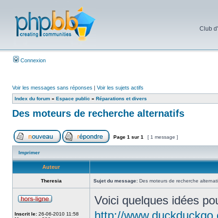
Club d
Connexion
Voir les messages sans réponses
|
Voir les sujets actifs
Index du forum
»
Espace public
»
Réparations et divers
Des moteurs de recherche alternatifs
Page
1
sur
1
[ 1 message ]
Imprimer
Auteur
Theresia
Sujet du message:
Des moteurs de recherche alternati
Voici quelques idées po
http://www.duckduckgo
Inscrit le:
26-06-2010 11:58