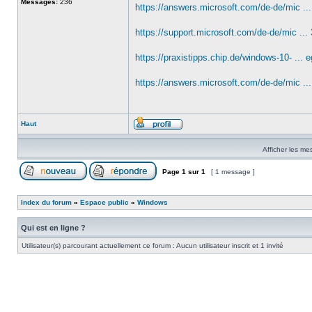
Messages:
236
https://answers.microsoft.com/de-de/mic ..
https://support.microsoft.com/de-de/mic ..
https://praxistipps.chip.de/windows-10- ...
https://answers.microsoft.com/de-de/mic ..
Haut
Afficher les me
Page
1
sur
1
[ 1 message ]
Index du forum
»
Espace public
»
Windows
Qui est en ligne ?
Utilisateur(s) parcourant actuellement ce forum : Aucun utilisateur inscrit et 1 invité