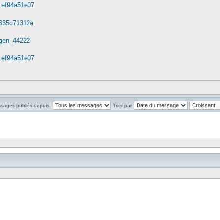
. ef94a51e07
. 335c71312a
 egen_44222
. ef94a51e07
ssages publiés depuis:
Trier par