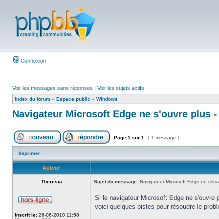
Connexion
Voir les messages sans réponses
|
Voir les sujets actifs
Index du forum
»
Espace public
»
Windows
Navigateur Microsoft Edge ne s'ouvre plus -
Page
1
sur
1
[ 1 message ]
Imprimer
Auteur
Theresia
Sujet du message:
Navigateur Microsoft Edge ne s'ouvr
Si le navigateur Microsoft Edge ne s'ouvre p
voici quelques pistes pour résoudre le prob
Inscrit le:
26-06-2010 11:58