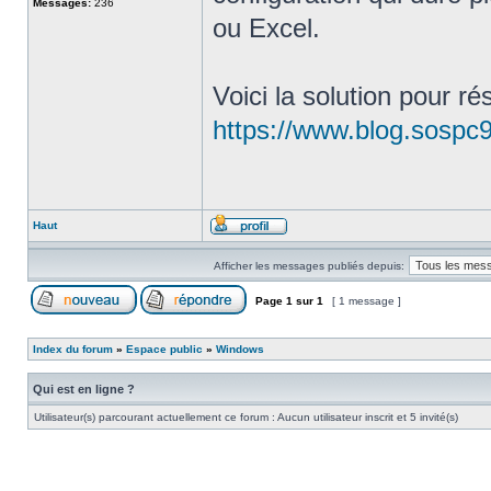
Messages:
236
ou Excel.
Voici la solution pour r
https://www.blog.sospc95
Haut
Afficher les messages publiés depuis:
Page
1
sur
1
[ 1 message ]
Index du forum
»
Espace public
»
Windows
Qui est en ligne ?
Utilisateur(s) parcourant actuellement ce forum : Aucun utilisateur inscrit et 5 invité(s)