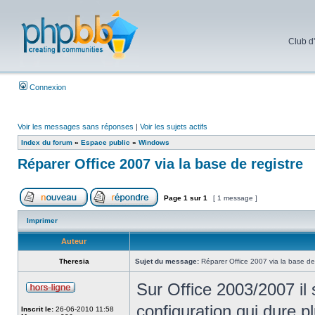
Club d
Connexion
Voir les messages sans réponses
|
Voir les sujets actifs
Index du forum
»
Espace public
»
Windows
Réparer Office 2007 via la base de registre
Page
1
sur
1
[ 1 message ]
Imprimer
Auteur
Theresia
Sujet du message:
Réparer Office 2007 via la base de 
Sur Office 2003/2007 il
configuration qui dure 
Inscrit le:
26-06-2010 11:58