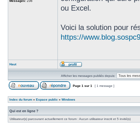
Messages:
236
ou Excel.
Voici la solution pour r
https://www.blog.sospc95
Haut
Afficher les messages publiés depuis:
Page
1
sur
1
[ 1 message ]
Index du forum
»
Espace public
»
Windows
Qui est en ligne ?
Utilisateur(s) parcourant actuellement ce forum : Aucun utilisateur inscrit et 5 invité(s)