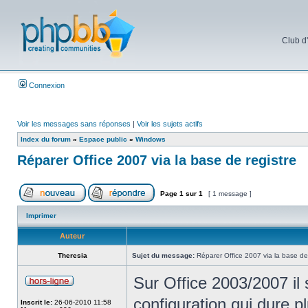
Club d
Connexion
Voir les messages sans réponses
|
Voir les sujets actifs
Index du forum
»
Espace public
»
Windows
Réparer Office 2007 via la base de registre
Page
1
sur
1
[ 1 message ]
Imprimer
Auteur
Theresia
Sujet du message:
Réparer Office 2007 via la base de 
Sur Office 2003/2007 il
configuration qui dure 
Inscrit le:
26-06-2010 11:58