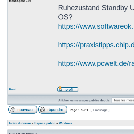
Messages:
236
Ruhezustand Standby Un
OS?
https://www.softwareok
https://praxistipps.chip.
https://www.pcwelt.de/r
Haut
Afficher les messages publiés depuis:
Page
1
sur
1
[ 1 message ]
Index du forum
»
Espace public
»
Windows