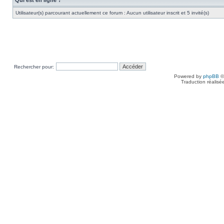
Qui est en ligne ?
Utilisateur(s) parcourant actuellement ce forum : Aucun utilisateur inscrit et 5 invité(s)
Rechercher pour:
Powered by
phpBB
©
Traduction réalisé