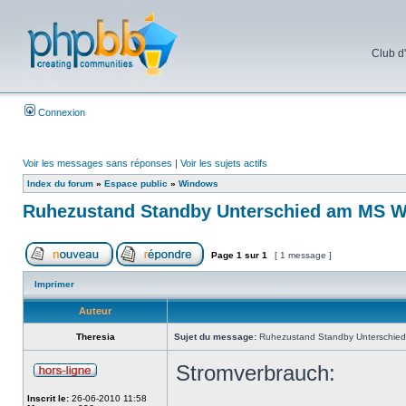
Club d
Connexion
Voir les messages sans réponses
|
Voir les sujets actifs
Index du forum
»
Espace public
»
Windows
Ruhezustand Standby Unterschied am MS Win
Page
1
sur
1
[ 1 message ]
Imprimer
Auteur
Theresia
Sujet du message:
Ruhezustand Standby Unterschied 
Stromverbrauch:
Inscrit le:
26-06-2010 11:58