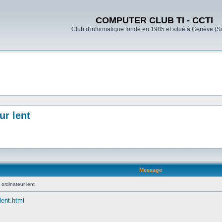
COMPUTER CLUB TI - CCTI
Club d'informatique fondé en 1985 et situé à Genève (S
r lent
Message
rdinateur lent
lent.html