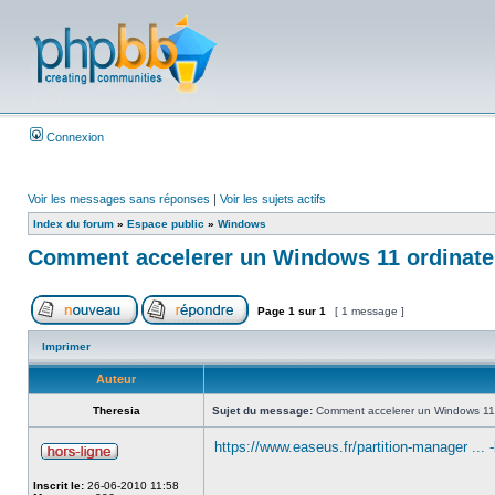
Connexion
Voir les messages sans réponses
|
Voir les sujets actifs
Index du forum
»
Espace public
»
Windows
Comment accelerer un Windows 11 ordinateu
Page
1
sur
1
[ 1 message ]
Imprimer
Auteur
Theresia
Sujet du message:
Comment accelerer un Windows 11 o
https://www.easeus.fr/partition-manager ... -
Inscrit le:
26-06-2010 11:58