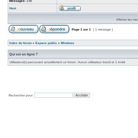
Messages:
236
Haut
Afficher les me
Page
1
sur
1
[ 1 message ]
Index du forum
»
Espace public
»
Windows
Qui est en ligne ?
Utilisateur(s) parcourant actuellement ce forum : Aucun utilisateur inscrit et 1 invité
Rechercher pour: