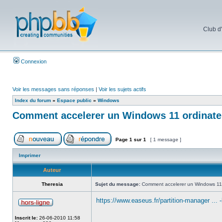
Club d
Connexion
Voir les messages sans réponses
|
Voir les sujets actifs
Index du forum
»
Espace public
»
Windows
Comment accelerer un Windows 11 ordinateu
Page
1
sur
1
[ 1 message ]
Imprimer
Auteur
Theresia
Sujet du message:
Comment accelerer un Windows 11 o
https://www.easeus.fr/partition-manager ... -
Inscrit le:
26-06-2010 11:58