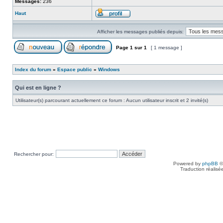
Messages:
236
Haut
Afficher les messages publiés depuis:
Page
1
sur
1
[ 1 message ]
Index du forum
»
Espace public
»
Windows
Qui est en ligne ?
Utilisateur(s) parcourant actuellement ce forum : Aucun utilisateur inscrit et 2 invité(s)
Rechercher pour:
Powered by
phpBB
©
Traduction réalisé