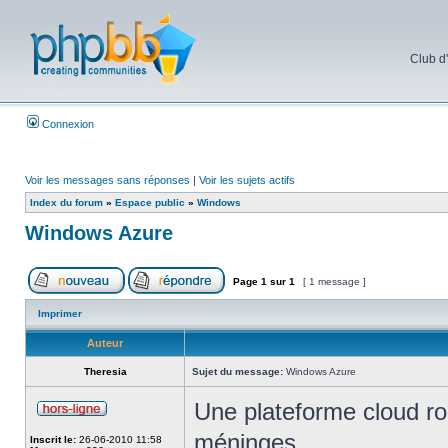
Club d
Connexion
Voir les messages sans réponses
|
Voir les sujets actifs
Index du forum
»
Espace public
»
Windows
Windows Azure
Page
1
sur
1
[ 1 message ]
Imprimer
Auteur
Theresia
Sujet du message:
Windows Azure
Une plateforme cloud r
méninges...
Inscrit le:
26-06-2010 11:58