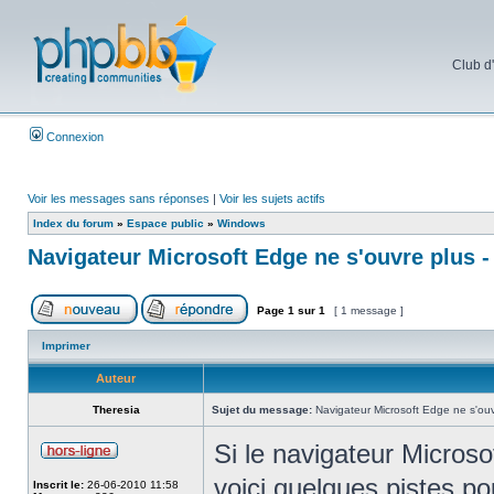
Club d
Connexion
Voir les messages sans réponses
|
Voir les sujets actifs
Index du forum
»
Espace public
»
Windows
Navigateur Microsoft Edge ne s'ouvre plus -
Page
1
sur
1
[ 1 message ]
Imprimer
Auteur
Theresia
Sujet du message:
Navigateur Microsoft Edge ne s'ouvr
Si le navigateur Microso
voici quelques pistes p
Inscrit le:
26-06-2010 11:58