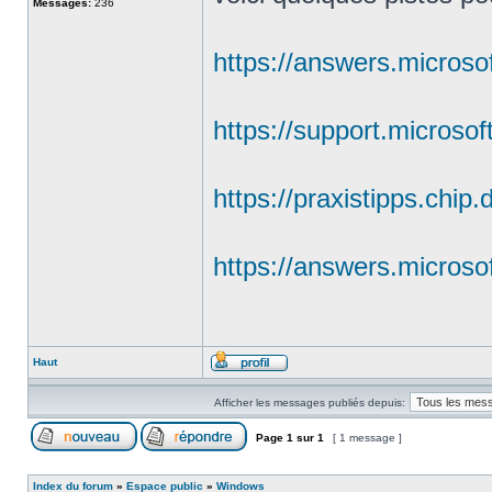
Messages:
236
https://answers.microso
https://support.microso
https://praxistipps.chi
https://answers.microso
Haut
Afficher les messages publiés depuis:
Page
1
sur
1
[ 1 message ]
Index du forum
»
Espace public
»
Windows