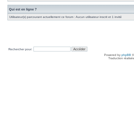
Qui est en ligne ?
Utilisateur(s) parcourant actuellement ce forum : Aucun utilisateur inscrit et 1 invité
Rechercher pour:
Powered by
phpBB
©
Traduction réalisé