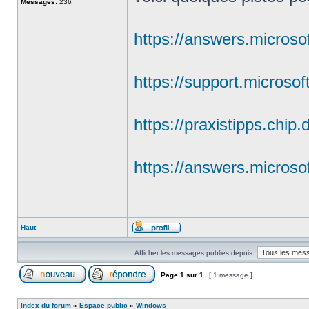
Messages:
236
https://answers.microso
https://support.microso
https://praxistipps.chi
https://answers.microso
Haut
Afficher les messages publiés depuis:
Page
1
sur
1
[ 1 message ]
Index du forum
»
Espace public
»
Windows