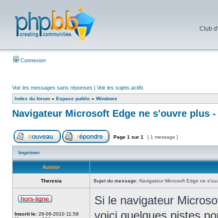
Club d
Connexion
Voir les messages sans réponses
|
Voir les sujets actifs
Index du forum
»
Espace public
»
Windows
Navigateur Microsoft Edge ne s'ouvre plus -
Page
1
sur
1
[ 1 message ]
Imprimer
Auteur
Theresia
Sujet du message:
Navigateur Microsoft Edge ne s'ouvr
Si le navigateur Microso
voici quelques pistes p
Inscrit le:
26-06-2010 11:58