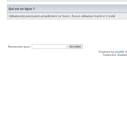
Qui est en ligne ?
Utilisateur(s) parcourant actuellement ce forum : Aucun utilisateur inscrit et 1 invité
Rechercher pour:
Powered by
phpBB
©
Traduction réalisé