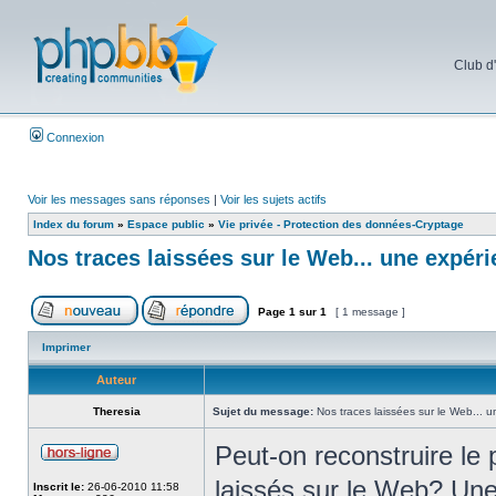
Club d
Connexion
Voir les messages sans réponses
|
Voir les sujets actifs
Index du forum
»
Espace public
»
Vie privée - Protection des données-Cryptage
Nos traces laissées sur le Web... une expér
Page
1
sur
1
[ 1 message ]
Imprimer
Auteur
Theresia
Sujet du message:
Nos traces laissées sur le Web... 
Peut-on reconstruire le 
laissés sur le Web? Une
Inscrit le:
26-06-2010 11:58