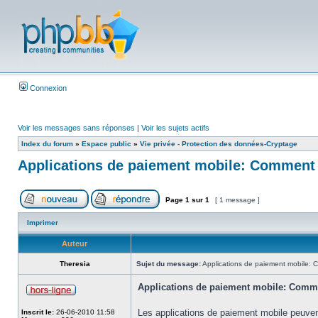
Connexion
Voir les messages sans réponses
|
Voir les sujets actifs
Index du forum
»
Espace public
»
Vie privée - Protection des données-Cryptage
Applications de paiement mobile: Comment 
Page
1
sur
1
[ 1 message ]
Imprimer
Auteur
Theresia
Sujet du message:
Applications de paiement mobile: 
Applications de paiement mobile: Comme
Les applications de paiement mobile peuven
Inscrit le:
26-06-2010 11:58