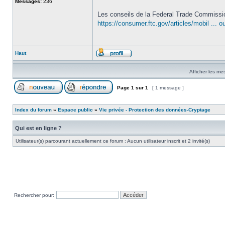
Messages:
236
Les conseils de la Federal Trade Commissio
https://consumer.ftc.gov/articles/mobil ... 
Haut
Afficher les me
Page
1
sur
1
[ 1 message ]
Index du forum
»
Espace public
»
Vie privée - Protection des données-Cryptage
Qui est en ligne ?
Utilisateur(s) parcourant actuellement ce forum : Aucun utilisateur inscrit et 2 invité(s)
Rechercher pour: