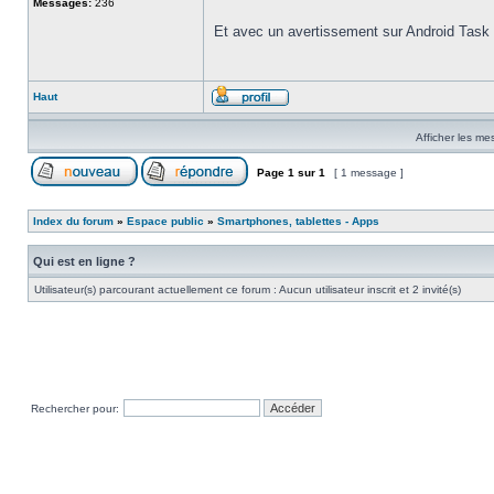
Messages:
236
Et avec un avertissement sur Android Task 
Haut
Afficher les me
Page
1
sur
1
[ 1 message ]
Index du forum
»
Espace public
»
Smartphones, tablettes - Apps
Qui est en ligne ?
Utilisateur(s) parcourant actuellement ce forum : Aucun utilisateur inscrit et 2 invité(s)
Rechercher pour: