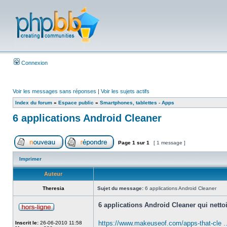
Connexion
Voir les messages sans réponses
|
Voir les sujets actifs
Index du forum
»
Espace public
»
Smartphones, tablettes - Apps
6 applications Android Cleaner
Page
1
sur
1
[ 1 message ]
Imprimer
Auteur
Theresia
Sujet du message:
6 applications Android Cleaner
6 applications Android Cleaner qui nettoi
https://www.makeuseof.com/apps-that-cle ..
Inscrit le:
26-06-2010 11:58