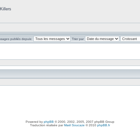
Killers
ssages publiés depuis:
Trier par
Powered by
phpBB
© 2000, 2002, 2005, 2007 phpBB Group
Traduction réalisée par
Maël Soucaze
© 2010
phpBB.fr