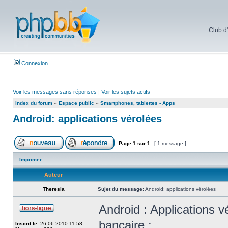
Club d
Connexion
Voir les messages sans réponses
|
Voir les sujets actifs
Index du forum
»
Espace public
»
Smartphones, tablettes - Apps
Android: applications vérolées
Page
1
sur
1
[ 1 message ]
Imprimer
Auteur
Theresia
Sujet du message:
Android: applications vérolées
Android : Applications v
bancaire :
Inscrit le:
26-06-2010 11:58