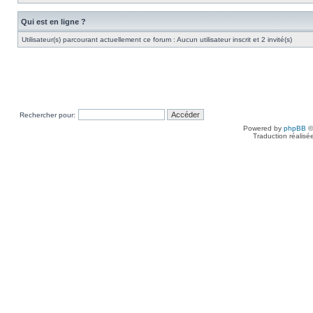
Qui est en ligne ?
Utilisateur(s) parcourant actuellement ce forum : Aucun utilisateur inscrit et 2 invité(s)
Rechercher pour:
Powered by
phpBB
©
Traduction réalisé