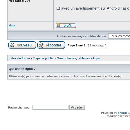
Messages:
236
Et avec un avertissement sur Android Task 
Haut
Afficher les messages publiés depuis:
Page
1
sur
1
[ 1 message ]
Index du forum
»
Espace public
»
Smartphones, tablettes - Apps
Qui est en ligne ?
Utilisateur(s) parcourant actuellement ce forum : Aucun utilisateur inscrit et 2 invité(s)
Rechercher pour:
Powered by
phpBB
©
Traduction réalisé