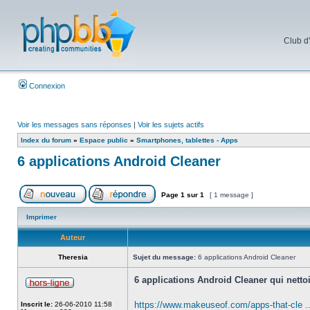
Club d
Connexion
Voir les messages sans réponses
|
Voir les sujets actifs
Index du forum
»
Espace public
»
Smartphones, tablettes - Apps
6 applications Android Cleaner
Page
1
sur
1
[ 1 message ]
Imprimer
Auteur
Theresia
Sujet du message:
6 applications Android Cleaner
6 applications Android Cleaner qui nettoi
https://www.makeuseof.com/apps-that-cle ..
Inscrit le:
26-06-2010 11:58