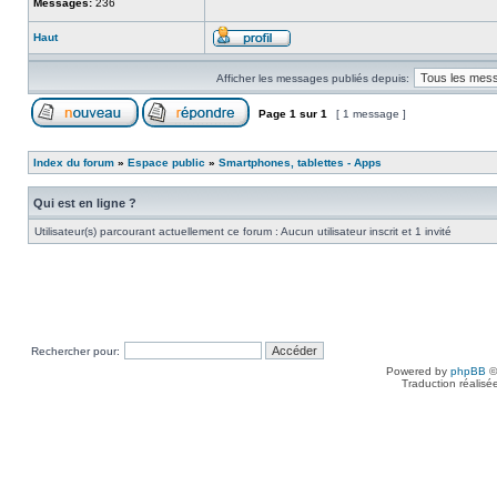
Messages:
236
Haut
Afficher les messages publiés depuis:
Page
1
sur
1
[ 1 message ]
Index du forum
»
Espace public
»
Smartphones, tablettes - Apps
Qui est en ligne ?
Utilisateur(s) parcourant actuellement ce forum : Aucun utilisateur inscrit et 1 invité
Rechercher pour:
Powered by
phpBB
©
Traduction réalisé