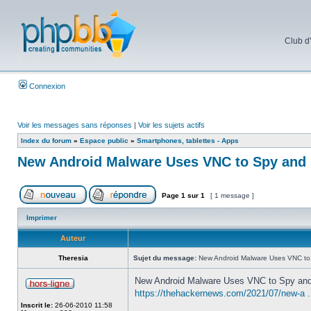
Club d
Connexion
Voir les messages sans réponses
|
Voir les sujets actifs
Index du forum
»
Espace public
»
Smartphones, tablettes - Apps
New Android Malware Uses VNC to Spy and 
Page
1
sur
1
[ 1 message ]
Imprimer
Auteur
Theresia
Sujet du message:
New Android Malware Uses VNC to
New Android Malware Uses VNC to Spy and
https://thehackernews.com/2021/07/new-a ..
Inscrit le:
26-06-2010 11:58