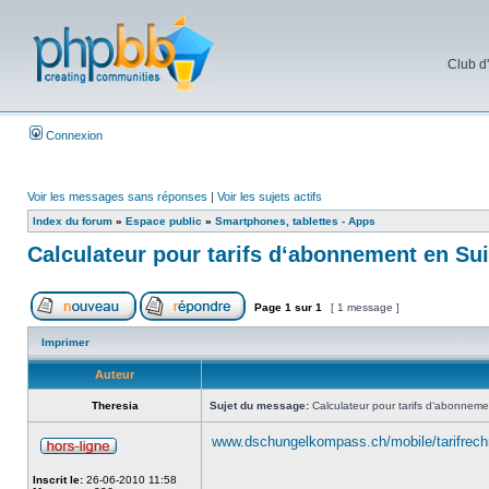
Club d
Connexion
Voir les messages sans réponses
|
Voir les sujets actifs
Index du forum
»
Espace public
»
Smartphones, tablettes - Apps
Calculateur pour tarifs d‘abonnement en Su
Page
1
sur
1
[ 1 message ]
Imprimer
Auteur
Theresia
Sujet du message:
Calculateur pour tarifs d‘abonneme
www.dschungelkompass.ch/mobile/tarifrech
Inscrit le:
26-06-2010 11:58