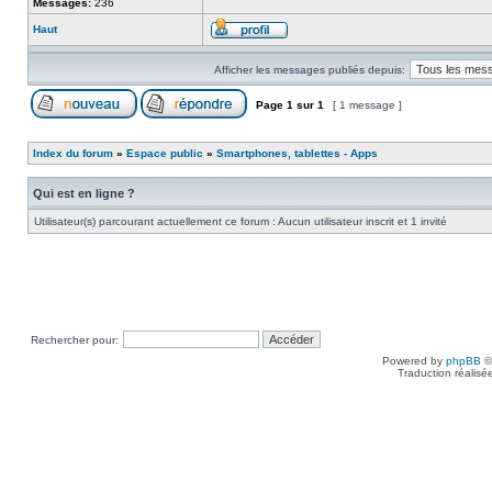
Messages:
236
Haut
Afficher les messages publiés depuis:
Page
1
sur
1
[ 1 message ]
Index du forum
»
Espace public
»
Smartphones, tablettes - Apps
Qui est en ligne ?
Utilisateur(s) parcourant actuellement ce forum : Aucun utilisateur inscrit et 1 invité
Rechercher pour:
Powered by
phpBB
©
Traduction réalisé