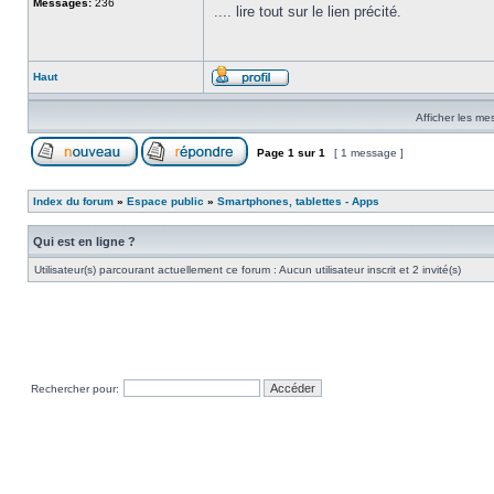
Messages:
236
.... lire tout sur le lien précité.
Haut
Afficher les me
Page
1
sur
1
[ 1 message ]
Index du forum
»
Espace public
»
Smartphones, tablettes - Apps
Qui est en ligne ?
Utilisateur(s) parcourant actuellement ce forum : Aucun utilisateur inscrit et 2 invité(s)
Rechercher pour: