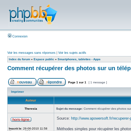
Connexion
Voir les messages sans réponses
|
Voir les sujets actifs
Index du forum
»
Espace public
»
Smartphones, tablettes - Apps
Comment récupérer des photos sur un télé
Page
1
sur
1
[ 1 message ]
Imprimer
Auteur
Theresia
Sujet du message:
Comment récupérer des photos sur
Source:
http://www.apowersoft.fr/recuperer-p
Méthodes simples pour récupérer les photos
Inscrit le:
26-06-2010 11:58