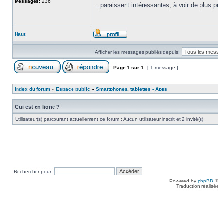
Messages:
236
...paraissent intéressantes, à voir de plus pr
Haut
Afficher les messages publiés depuis:
Page
1
sur
1
[ 1 message ]
Index du forum
»
Espace public
»
Smartphones, tablettes - Apps
Qui est en ligne ?
Utilisateur(s) parcourant actuellement ce forum : Aucun utilisateur inscrit et 2 invité(s)
Rechercher pour:
Powered by
phpBB
©
Traduction réalisé