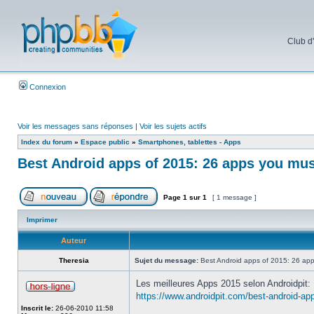
Club d
Connexion
Voir les messages sans réponses
|
Voir les sujets actifs
Index du forum
»
Espace public
»
Smartphones, tablettes - Apps
Best Android apps of 2015: 26 apps you mus
Page
1
sur
1
[ 1 message ]
Imprimer
Auteur
Theresia
Sujet du message:
Best Android apps of 2015: 26 app
Les meilleures Apps 2015 selon Androidpit:
https://www.androidpit.com/best-android-ap
Inscrit le:
26-06-2010 11:58