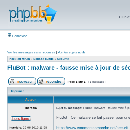
Club d
Connexion
Voir les messages sans réponses
|
Voir les sujets actifs
Index du forum
»
Espace public
»
Securite
FluBot : malware - fausse mise à jour de séc
Page
1
sur
1
[ 1 message ]
Imprimer
Auteur
Theresia
Sujet du message:
FluBot : malware - fausse mise à jo
FluBot : Ce malware se fait passer pour une
https://www.commentcamarche.net/securit ...
Inscrit le:
26-06-2010 11:58