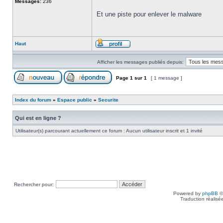
Messages:
236
Et une piste pour enlever le malware
Haut
Afficher les messages publiés depuis:
Page
1
sur
1
[ 1 message ]
Index du forum
»
Espace public
»
Securite
Qui est en ligne ?
Utilisateur(s) parcourant actuellement ce forum : Aucun utilisateur inscrit et 1 invité
Rechercher pour:
Powered by
phpBB
©
Traduction réalisé