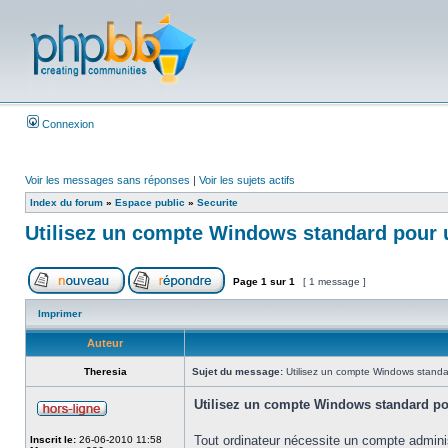
Connexion
Voir les messages sans réponses
|
Voir les sujets actifs
Index du forum
»
Espace public
»
Securite
Utilisez un compte Windows standard pour u
Page
1
sur
1
[ 1 message ]
Imprimer
Auteur
Theresia
Sujet du message:
Utilisez un compte Windows standar
Utilisez un compte Windows standard po
Tout ordinateur nécessite un compte adminis
Inscrit le:
26-06-2010 11:58