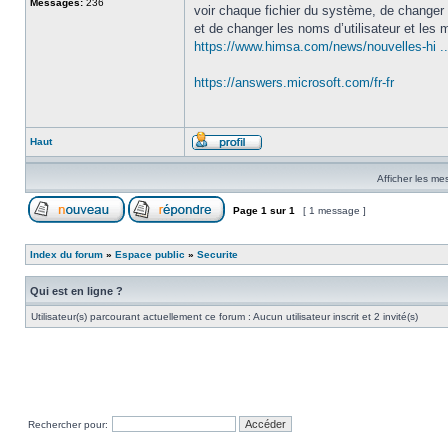
Messages:
236
voir chaque fichier du système, de changer
et de changer les noms d’utilisateur et les m
https://www.himsa.com/news/nouvelles-hi ...
https://answers.microsoft.com/fr-fr
Haut
Afficher les me
Page
1
sur
1
[ 1 message ]
Index du forum
»
Espace public
»
Securite
Qui est en ligne ?
Utilisateur(s) parcourant actuellement ce forum : Aucun utilisateur inscrit et 2 invité(s)
Rechercher pour: