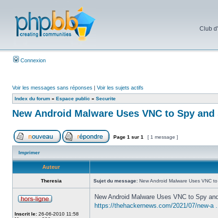
Club d
Connexion
Voir les messages sans réponses
|
Voir les sujets actifs
Index du forum
»
Espace public
»
Securite
New Android Malware Uses VNC to Spy and 
Page
1
sur
1
[ 1 message ]
Imprimer
Auteur
Theresia
Sujet du message:
New Android Malware Uses VNC to
New Android Malware Uses VNC to Spy and
https://thehackernews.com/2021/07/new-a ..
Inscrit le:
26-06-2010 11:58