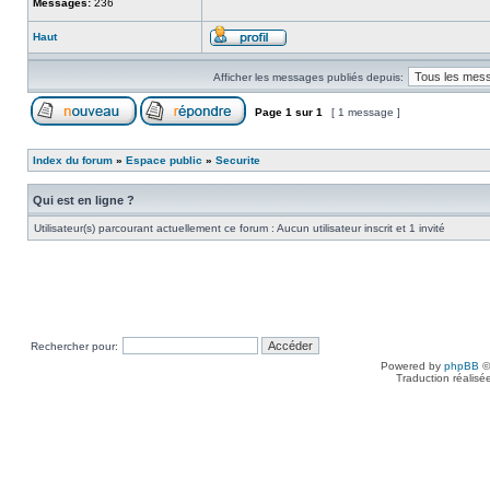
Messages:
236
Haut
Afficher les messages publiés depuis:
Page
1
sur
1
[ 1 message ]
Index du forum
»
Espace public
»
Securite
Qui est en ligne ?
Utilisateur(s) parcourant actuellement ce forum : Aucun utilisateur inscrit et 1 invité
Rechercher pour:
Powered by
phpBB
©
Traduction réalisé