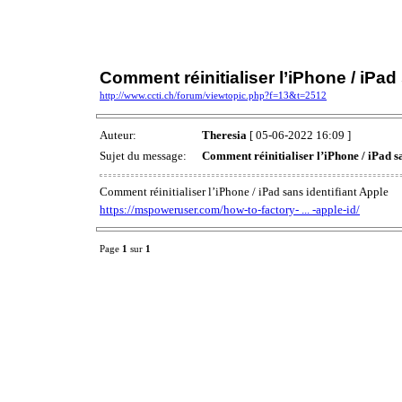
Comment réinitialiser l’iPhone / iPad
http://www.ccti.ch/forum/viewtopic.php?f=13&t=2512
Auteur:
Theresia
[ 05-06-2022 16:09 ]
Sujet du message:
Comment réinitialiser l’iPhone / iPad sa
Comment réinitialiser l’iPhone / iPad sans identifiant Apple
https://mspoweruser.com/how-to-factory- ... -apple-id/
Page
1
sur
1