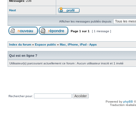
Messages:
236
Haut
Afficher les messages publiés depuis:
Page
1
sur
1
[ 1 message ]
Index du forum
»
Espace public
»
Mac, iPhone, iPad - Apps
Qui est en ligne ?
Utilisateur(s) parcourant actuellement ce forum : Aucun utilisateur inscrit et 1 invité
Rechercher pour:
Powered by
phpBB
©
Traduction réalisé