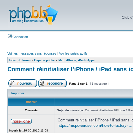
Club d
Connexion
Voir les messages sans réponses
|
Voir les sujets actifs
Index du forum
»
Espace public
»
Mac, iPhone, iPad - Apps
Comment réinitialiser l’iPhone / iPad sans i
Page
1
sur
1
[ 1 message ]
Imprimer
Auteur
Theresia
Sujet du message:
Comment réinitialiser l’iPhone / iPa
Comment réinitialiser l’iPhone / iPad sans id
https://mspoweruser.com/how-to-factory- ... 
Inscrit le:
26-06-2010 11:58