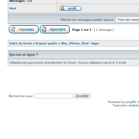
Messages:
236
Haut
Afficher les messages publiés depuis:
Page
1
sur
1
[ 1 message ]
Index du forum
»
Espace public
»
Mac, iPhone, iPad - Apps
Qui est en ligne ?
Utilisateur(s) parcourant actuellement ce forum : Aucun utilisateur inscrit et 1 invité
Rechercher pour:
Powered by
phpBB
©
Traduction réalisé