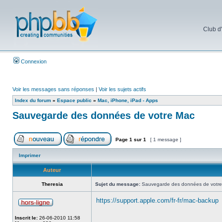
Club d
Connexion
Voir les messages sans réponses
|
Voir les sujets actifs
Index du forum
»
Espace public
»
Mac, iPhone, iPad - Apps
Sauvegarde des données de votre Mac
Page
1
sur
1
[ 1 message ]
Imprimer
Auteur
Theresia
Sujet du message:
Sauvegarde des données de votr
https://support.apple.com/fr-fr/mac-backup
Inscrit le:
26-06-2010 11:58