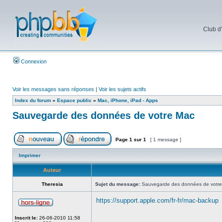
Club d
Connexion
Voir les messages sans réponses
|
Voir les sujets actifs
Index du forum
»
Espace public
»
Mac, iPhone, iPad - Apps
Sauvegarde des données de votre Mac
Page
1
sur
1
[ 1 message ]
Imprimer
Auteur
Theresia
Sujet du message:
Sauvegarde des données de votr
https://support.apple.com/fr-fr/mac-backup
Inscrit le:
26-06-2010 11:58