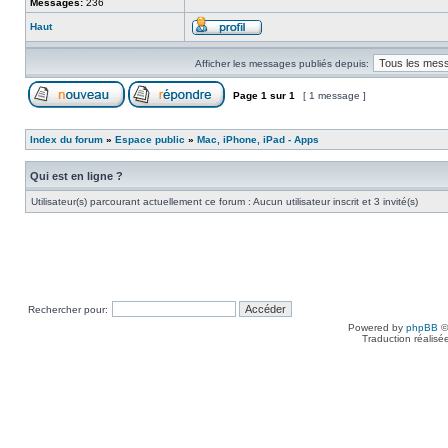
Messages:
236
Haut
Afficher les messages publiés depuis:
Page
1
sur
1
[ 1 message ]
Index du forum
»
Espace public
»
Mac, iPhone, iPad - Apps
Qui est en ligne ?
Utilisateur(s) parcourant actuellement ce forum : Aucun utilisateur inscrit et 3 invité(s)
Rechercher pour:
Powered by
phpBB
©
Traduction réalisé