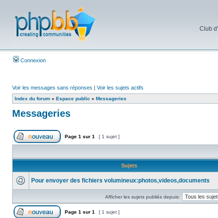
Club d
Connexion
Voir les messages sans réponses
|
Voir les sujets actifs
Index du forum
»
Espace public
»
Messageries
Messageries
Page
1
sur
1
[ 1 sujet ]
Sujets
Pour envoyer des fichiers volumineux:photos,videos,documents
Afficher les sujets publiés depuis:
Page
1
sur
1
[ 1 sujet ]