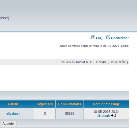
uisse)
FAQ
Rechercher
Nous sommes actuellement le 06-08-2026 18:55
Heures au format UTC + 1 heure [ Heure d’été ]
Auteur
Réponses
Consultations
Dernier message
10-05-2016 20:34
elisabeth
0
80576
elisabeth