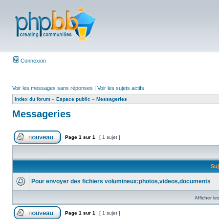
Connexion
Voir les messages sans réponses
|
Voir les sujets actifs
Index du forum
»
Espace public
»
Messageries
Messageries
Page
1
sur
1
[ 1 sujet ]
Suj
Pour envoyer des fichiers volumineux:photos,videos,documents
Afficher le
Page
1
sur
1
[ 1 sujet ]