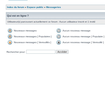
Index du forum
»
Espace public
»
Messageries
Qui est en ligne ?
Utilisateur(s) parcourant actuellement ce forum : Aucun utilisateur inscrit et 1 invité
Nouveaux messages
Aucun nouveau message
Nouveaux messages [ Populaires ]
Aucun nouveau message [ Populaire ]
Nouveaux messages [ Verrouillés ]
Aucun nouveau message [ Verrouillé ]
Rechercher pour: