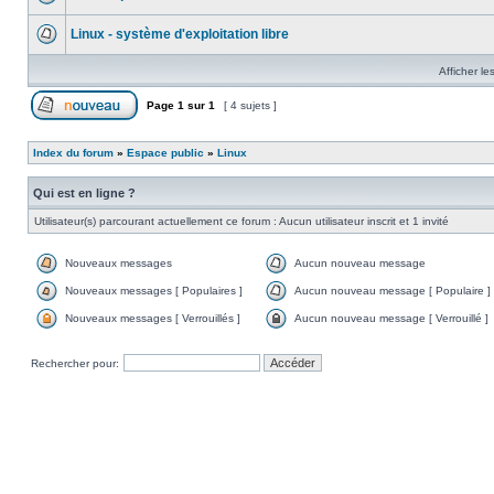
Linux - système d'exploitation libre
Afficher le
Page
1
sur
1
[ 4 sujets ]
Index du forum
»
Espace public
»
Linux
Qui est en ligne ?
Utilisateur(s) parcourant actuellement ce forum : Aucun utilisateur inscrit et 1 invité
Nouveaux messages
Aucun nouveau message
Nouveaux messages [ Populaires ]
Aucun nouveau message [ Populaire ]
Nouveaux messages [ Verrouillés ]
Aucun nouveau message [ Verrouillé ]
Rechercher pour: