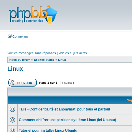
Connexion
Voir les messages sans réponses
|
Voir les sujets actifs
Index du forum
»
Espace public
»
Linux
Linux
Page
1
sur
1
[ 4 sujets ]
Suj
Tails - Confidentialité et anonymat, pour tous et partout
Comment chiffrer une partition système Linux (ici Ubuntu)
Tutoriel pour installer Linux Ubuntu