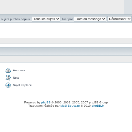
s sujets publiés depuis:
Trier par
Annonce
Note
Sujet déplacé
Powered by
phpBB
© 2000, 2002, 2005, 2007 phpBB Group
Traduction réalisée par
Maël Soucaze
© 2010
phpBB.fr