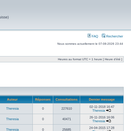
uisse)
FAQ
Rechercher
Nous sommes actuellement le 07-08-2026 23:44
Heures au format UTC + 1 heure [ Heure d’été ]
Auteur
Réponses
Consultations
Dernier message
02-11-2018 16:47
Theresia
0
227610
Theresia
26-11-2016 16:06
Theresia
0
40471
Theresia
24-04-2015 17:28
Theresia
0
25685