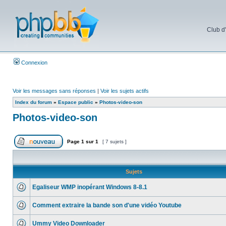
Club d
Connexion
Voir les messages sans réponses
|
Voir les sujets actifs
Index du forum
»
Espace public
»
Photos-video-son
Photos-video-son
Page
1
sur
1
[ 7 sujets ]
Sujets
Egaliseur WMP inopérant Windows 8-8.1
Comment extraire la bande son d'une vidéo Youtube
Ummy Video Downloader