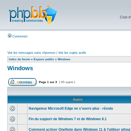
Club d
Connexion
Voir les messages sans réponses
|
Voir les sujets actifs
Index du forum
»
Espace public
»
Windows
Windows
Page
1
sur
3
[ 65 sujets ]
Sujets
Navigateur Microsoft Edge ne s'ouvre plus - résolu
Fin du support de Windows 7 et de Windows 8.1
Comment activer OneNote dans Windows 11 & l’utiliser p/touj