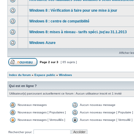
Windows 8 : Vérification ä faire pour une mise ä jour
Windows 8 : centre de compatibilité
Windows 8: mises à niveau - tarifs spéci. jsq'au 31.1.2013
Windows Azure
Afficher le
Page
2
sur
3
[ 65 sujets ]
Index du forum
»
Espace public
»
Windows
Qui est en ligne ?
Utilisateur(s) parcourant actuellement ce forum : Aucun utilisateur inscrit et 1 invité
Nouveaux messages
Aucun nouveau message
Nouveaux messages [ Populaires ]
Aucun nouveau message [ Populaire ]
Nouveaux messages [ Verrouillés ]
Aucun nouveau message [ Verrouillé ]
Rechercher pour: