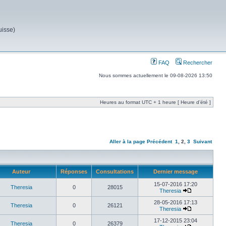
uisse)
FAQ
Rechercher
Nous sommes actuellement le 09-08-2026 13:50
Heures au format UTC + 1 heure [ Heure d’été ]
Aller à la page
Précédent
1
,
2
,
3
Suivant
Auteur
Réponses
Consultations
Dernier message
15-07-2016 17:20
Theresia
0
28015
Theresia
28-05-2016 17:13
Theresia
0
26121
Theresia
17-12-2015 23:04
Theresia
0
26379