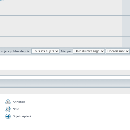
s sujets publiés depuis:
Trier par
Annonce
Note
Sujet déplacé