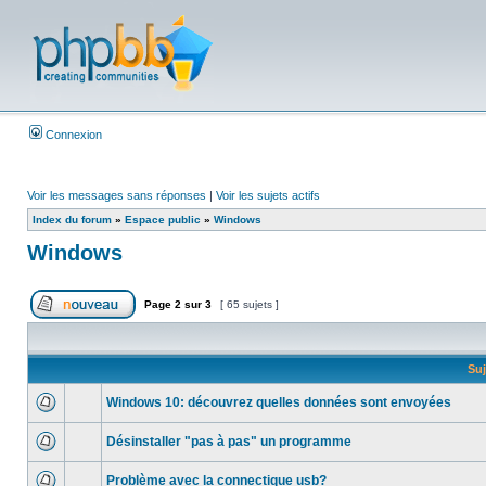
Connexion
Voir les messages sans réponses
|
Voir les sujets actifs
Index du forum
»
Espace public
»
Windows
Windows
Page
2
sur
3
[ 65 sujets ]
Suj
Windows 10: découvrez quelles données sont envoyées
Désinstaller "pas à pas" un programme
Problème avec la connectique usb?