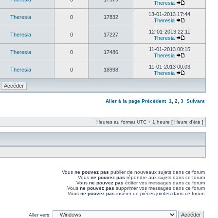
Theresia
13-01-2013 17:44
Theresia
0
17832
Theresia
12-01-2013 22:11
Theresia
0
17227
Theresia
11-01-2013 00:15
Theresia
0
17486
Theresia
11-01-2013 00:03
Theresia
0
18998
Theresia
Aller à la page
Précédent
1
,
2
,
3
Suivant
Heures au format UTC + 1 heure [ Heure d’été ]
Vous
ne pouvez pas
publier de nouveaux sujets dans ce forum
Vous
ne pouvez pas
répondre aux sujets dans ce forum
Vous
ne pouvez pas
éditer vos messages dans ce forum
Vous
ne pouvez pas
supprimer vos messages dans ce forum
Vous
ne pouvez pas
insérer de pièces jointes dans ce forum
Aller vers: