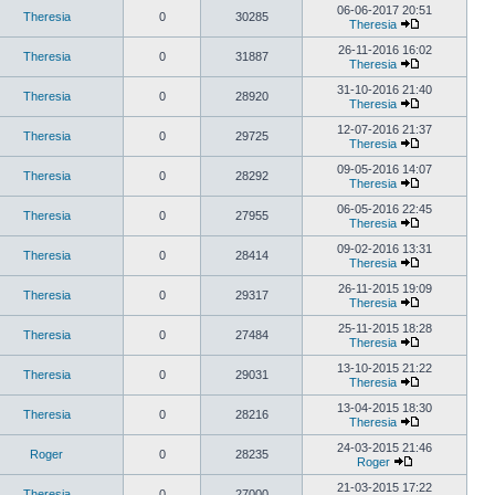
06-06-2017 20:51
Theresia
0
30285
Theresia
26-11-2016 16:02
Theresia
0
31887
Theresia
31-10-2016 21:40
Theresia
0
28920
Theresia
12-07-2016 21:37
Theresia
0
29725
Theresia
09-05-2016 14:07
Theresia
0
28292
Theresia
06-05-2016 22:45
Theresia
0
27955
Theresia
09-02-2016 13:31
Theresia
0
28414
Theresia
26-11-2015 19:09
Theresia
0
29317
Theresia
25-11-2015 18:28
Theresia
0
27484
Theresia
13-10-2015 21:22
Theresia
0
29031
Theresia
13-04-2015 18:30
Theresia
0
28216
Theresia
24-03-2015 21:46
Roger
0
28235
Roger
21-03-2015 17:22
Theresia
0
27000