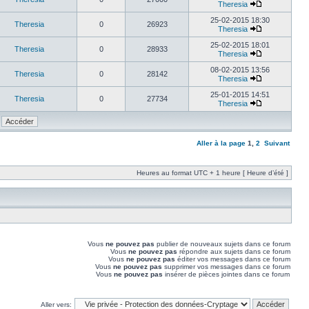
Theresia
25-02-2015 18:30
Theresia
0
26923
Theresia
25-02-2015 18:01
Theresia
0
28933
Theresia
08-02-2015 13:56
Theresia
0
28142
Theresia
25-01-2015 14:51
Theresia
0
27734
Theresia
Aller à la page
1
,
2
Suivant
Heures au format UTC + 1 heure [ Heure d’été ]
Vous
ne pouvez pas
publier de nouveaux sujets dans ce forum
Vous
ne pouvez pas
répondre aux sujets dans ce forum
Vous
ne pouvez pas
éditer vos messages dans ce forum
Vous
ne pouvez pas
supprimer vos messages dans ce forum
Vous
ne pouvez pas
insérer de pièces jointes dans ce forum
Aller vers: