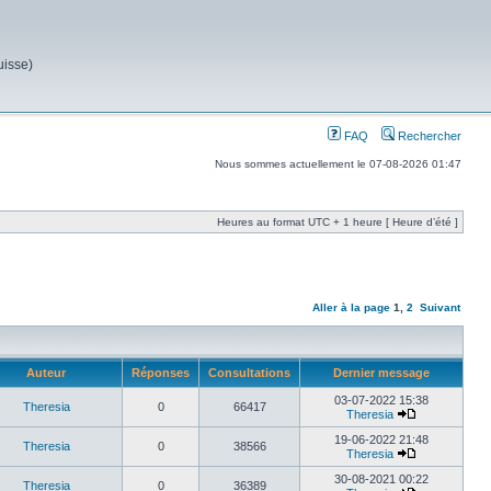
uisse)
FAQ
Rechercher
Nous sommes actuellement le 07-08-2026 01:47
Heures au format UTC + 1 heure [ Heure d’été ]
Aller à la page
1
,
2
Suivant
Auteur
Réponses
Consultations
Dernier message
03-07-2022 15:38
Theresia
0
66417
Theresia
19-06-2022 21:48
Theresia
0
38566
Theresia
30-08-2021 00:22
Theresia
0
36389