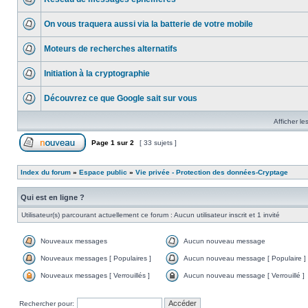
On vous traquera aussi via la batterie de votre mobile
Moteurs de recherches alternatifs
Initiation à la cryptographie
Découvrez ce que Google sait sur vous
Afficher le
Page
1
sur
2
[ 33 sujets ]
Index du forum
»
Espace public
»
Vie privée - Protection des données-Cryptage
Qui est en ligne ?
Utilisateur(s) parcourant actuellement ce forum : Aucun utilisateur inscrit et 1 invité
Nouveaux messages
Aucun nouveau message
Nouveaux messages [ Populaires ]
Aucun nouveau message [ Populaire ]
Nouveaux messages [ Verrouillés ]
Aucun nouveau message [ Verrouillé ]
Rechercher pour: