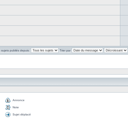
s sujets publiés depuis:
Trier par
Annonce
Note
Sujet déplacé