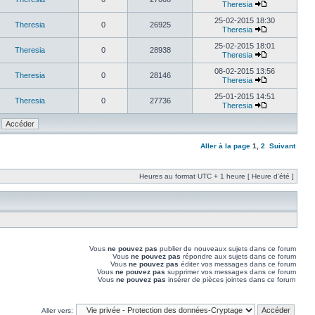
Theresia
25-02-2015 18:30
Theresia
0
26925
Theresia
25-02-2015 18:01
Theresia
0
28938
Theresia
08-02-2015 13:56
Theresia
0
28146
Theresia
25-01-2015 14:51
Theresia
0
27736
Theresia
Aller à la page
1
,
2
Suivant
Heures au format UTC + 1 heure [ Heure d’été ]
Vous
ne pouvez pas
publier de nouveaux sujets dans ce forum
Vous
ne pouvez pas
répondre aux sujets dans ce forum
Vous
ne pouvez pas
éditer vos messages dans ce forum
Vous
ne pouvez pas
supprimer vos messages dans ce forum
Vous
ne pouvez pas
insérer de pièces jointes dans ce forum
Aller vers: