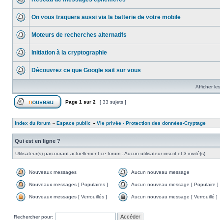
On vous traquera aussi via la batterie de votre mobile
Moteurs de recherches alternatifs
Initiation à la cryptographie
Découvrez ce que Google sait sur vous
Afficher le
Page
1
sur
2
[ 33 sujets ]
Index du forum
»
Espace public
»
Vie privée - Protection des données-Cryptage
Qui est en ligne ?
Utilisateur(s) parcourant actuellement ce forum : Aucun utilisateur inscrit et 3 invité(s)
Nouveaux messages
Aucun nouveau message
Nouveaux messages [ Populaires ]
Aucun nouveau message [ Populaire ]
Nouveaux messages [ Verrouillés ]
Aucun nouveau message [ Verrouillé ]
Rechercher pour: