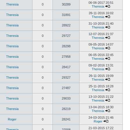
06-06-2017 20:51
Theresia
0
30289
Theresia
26-11-2016 16:02
Theresia
0
31891
Theresia
31-10-2016 21:40
Theresia
0
28922
Theresia
12-07-2016 21:37
Theresia
0
29727
Theresia
09-05-2016 14:07
Theresia
0
28298
Theresia
06-05-2016 22:45
Theresia
0
27958
Theresia
09-02-2016 13:31
Theresia
0
28417
Theresia
26-11-2015 19:09
Theresia
0
29327
Theresia
25-11-2015 18:28
Theresia
0
27487
Theresia
13-10-2015 21:22
Theresia
0
29033
Theresia
13-04-2015 18:30
Theresia
0
28219
Theresia
24-03-2015 21:46
Roger
0
28241
Roger
21-03-2015 17:22
Theresia
0
27008