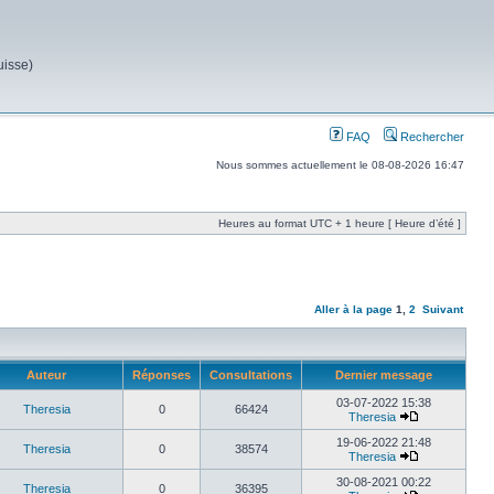
uisse)
FAQ
Rechercher
Nous sommes actuellement le 08-08-2026 16:47
Heures au format UTC + 1 heure [ Heure d’été ]
Aller à la page
1
,
2
Suivant
Auteur
Réponses
Consultations
Dernier message
03-07-2022 15:38
Theresia
0
66424
Theresia
19-06-2022 21:48
Theresia
0
38574
Theresia
30-08-2021 00:22
Theresia
0
36395