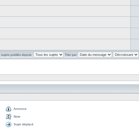
s sujets publiés depuis:
Trier par
Annonce
Note
Sujet déplacé