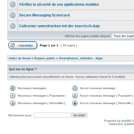
Vérifiez la sécurité de vos applications mobiles
Secure Messaging Scorecard
Callcenter unterdrücken mit der search.ch-App
Afficher les sujets publiés depuis:
Page
1
sur
1
[ 18 sujets ]
Index du forum
»
Espace public
»
Smartphones, tablettes - Apps
Qui est en ligne ?
Utilisateur(s) parcourant actuellement ce forum : Aucun utilisateur inscrit et 2 invité(s)
Nouveaux messages
Aucun nouveau message
Nouveaux messages [ Populaires ]
Aucun nouveau message [ Populaire ]
Nouveaux messages [ Verrouillés ]
Aucun nouveau message [ Verrouillé ]
Rechercher pour:
Powered by
phpBB
©
Traduction réalisé