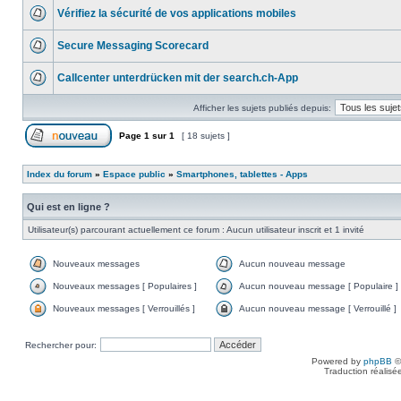
Vérifiez la sécurité de vos applications mobiles
Secure Messaging Scorecard
Callcenter unterdrücken mit der search.ch-App
Afficher les sujets publiés depuis:
Page
1
sur
1
[ 18 sujets ]
Index du forum
»
Espace public
»
Smartphones, tablettes - Apps
Qui est en ligne ?
Utilisateur(s) parcourant actuellement ce forum : Aucun utilisateur inscrit et 1 invité
Nouveaux messages
Aucun nouveau message
Nouveaux messages [ Populaires ]
Aucun nouveau message [ Populaire ]
Nouveaux messages [ Verrouillés ]
Aucun nouveau message [ Verrouillé ]
Rechercher pour:
Powered by
phpBB
©
Traduction réalisé