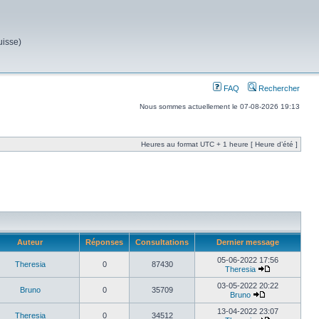
uisse)
FAQ
Rechercher
Nous sommes actuellement le 07-08-2026 19:13
Heures au format UTC + 1 heure [ Heure d’été ]
Auteur
Réponses
Consultations
Dernier message
05-06-2022 17:56
Theresia
0
87430
Theresia
03-05-2022 20:22
Bruno
0
35709
Bruno
13-04-2022 23:07
Theresia
0
34512