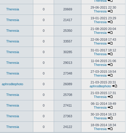
Theresia
29-06-2021 22:30
Theresia
0
20669
Theresia
19-01-2021 23:29
Theresia
0
21417
Theresia
21-08-2020 20:04
Theresia
0
25350
Theresia
22-06-2018 17:43
Theresia
0
33557
Theresia
31-01-2017 18:12
Theresia
0
30285
Theresia
11-04-2015 21:06
Theresia
0
29013
Theresia
27-03-2015 19:54
Theresia
0
27348
Theresia
21-03-2015 20:31
aphroditephoto
0
26089
aphroditephoto
21-03-2015 17:31
Theresia
0
25708
Theresia
06-11-2014 19:49
Theresia
0
27411
Theresia
30-10-2014 16:13
Theresia
0
27363
Theresia
18-09-2014 18:34
Theresia
0
24122
Theresia