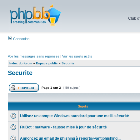
Club d
Connexion
Voir les messages sans réponses
|
Voir les sujets actifs
Index du forum
»
Espace public
»
Securite
Securite
Page
1
sur
2
[ 50 sujets ]
Sujets
Utilisez un compte Windows standard pour une meill. sécurité
FluBot : malware - fausse mise à jour de sécurité
Annoncez un email de phishing à reports@antiphishing ...