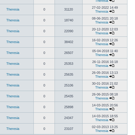
Theresia
27-02-2022 14:49
Theresia
0
31120
Theresia
08-06-2021 20:18
Theresia
0
18740
Theresia
20-12-2020 12:03
Theresia
0
22090
Theresia
16-02-2019 12:26
Theresia
0
38402
Theresia
05-04-2018 11:40
Theresia
0
26507
Theresia
26-11-2016 16:18
Theresia
0
25353
Theresia
26-05-2016 13:13
Theresia
0
25635
Theresia
30-01-2016 21:02
Theresia
0
25106
Theresia
26-06-2015 08:18
Theresia
0
25435
Theresia
14-03-2015 20:56
Theresia
0
25898
Theresia
14-03-2015 18:55
Theresia
0
24347
Theresia
02-03-2013 13:25
Theresia
0
23107
Theresia