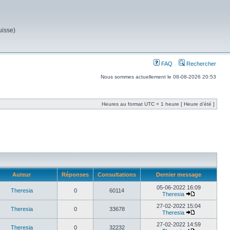
uisse)
FAQ
Rechercher
Nous sommes actuellement le 08-08-2026 20:53
Heures au format UTC + 1 heure [ Heure d’été ]
Auteur
Réponses
Consultations
Dernier message
05-06-2022 16:09
Theresia
0
60114
Theresia
27-02-2022 15:04
Theresia
0
33678
Theresia
27-02-2022 14:59
Theresia
0
32232